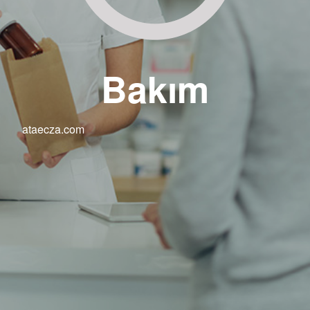
Bakım
ataecza.com