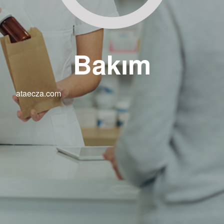
Bakım
ataecza.com