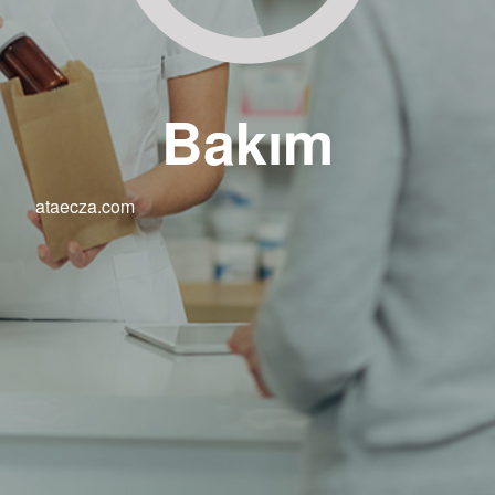
Bakım
ataecza.com