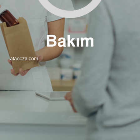
Bakım
ataecza.com