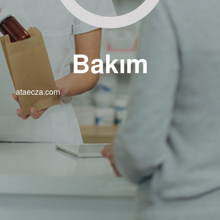
Bakım
ataecza.com