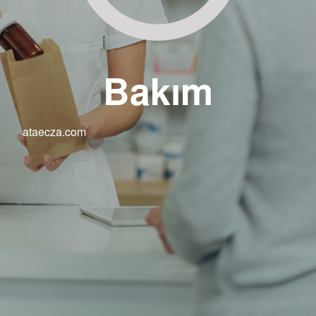
Bakım
ataecza.com