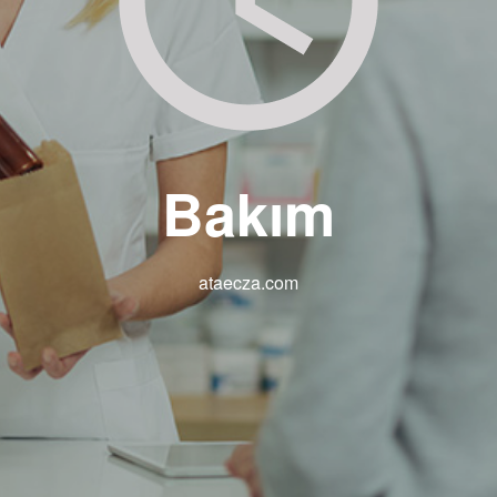
Bakım
ataecza.com