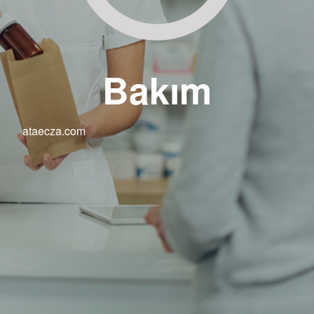
Bakım
ataecza.com