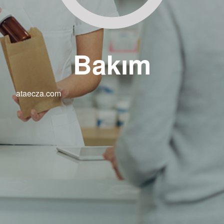
Bakım
ataecza.com