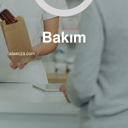
Bakım
ataecza.com