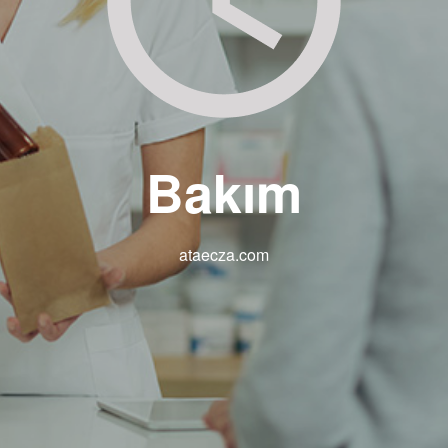
Bakım
ataecza.com