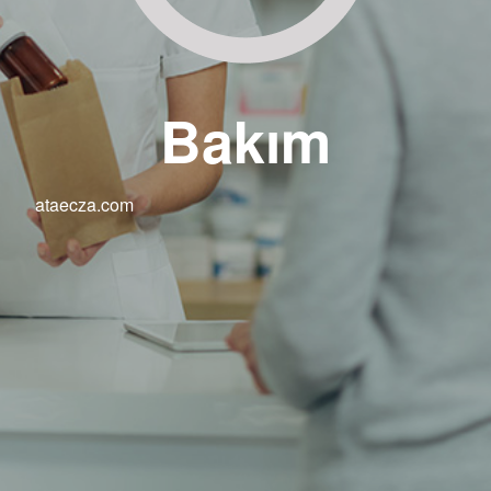
Bakım
ataecza.com