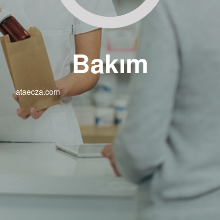
Bakım
ataecza.com