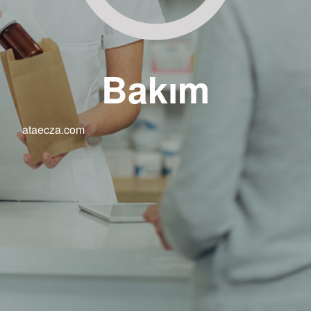
Bakım
ataecza.com