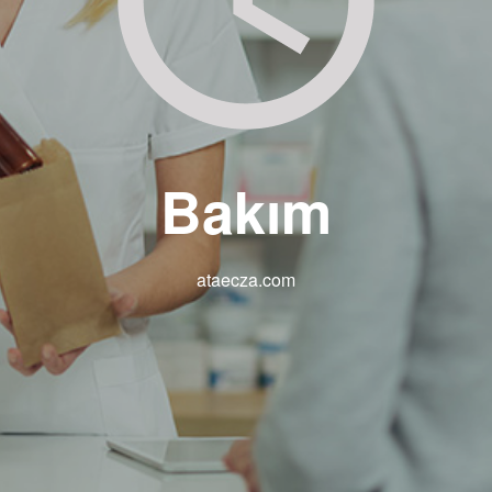
Bakım
ataecza.com