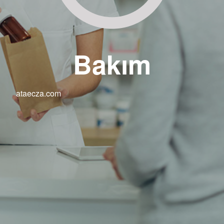
Bakım
ataecza.com