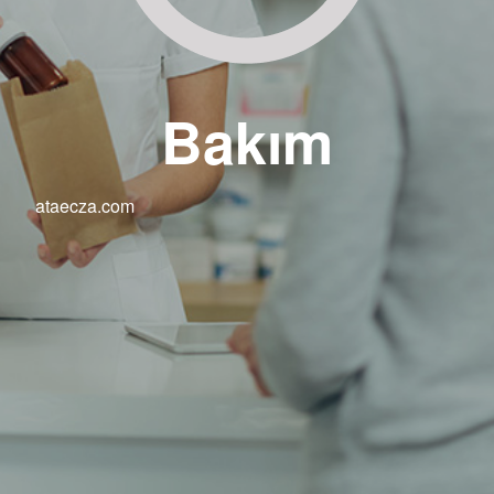
Bakım
ataecza.com