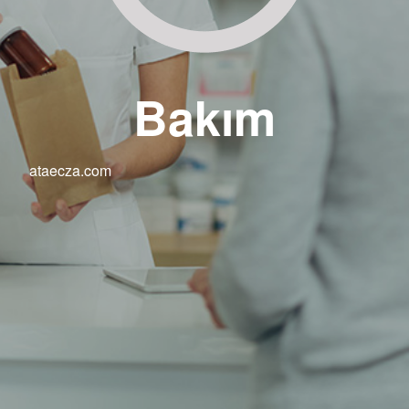
Bakım
ataecza.com