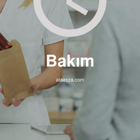
Bakım
ataecza.com