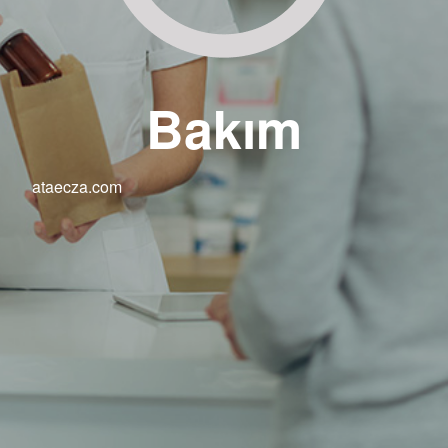
Bakım
ataecza.com