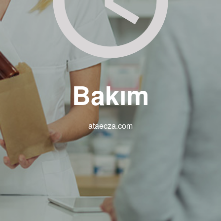
Bakım
ataecza.com