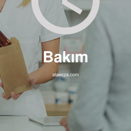
Bakım
ataecza.com