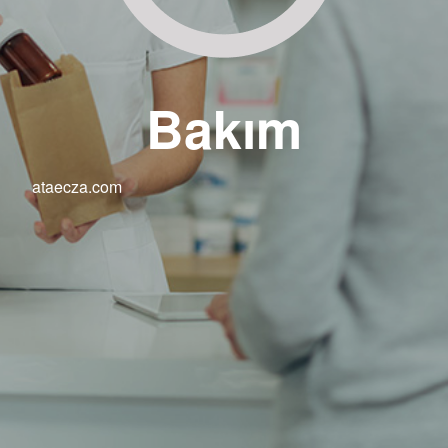
Bakım
ataecza.com