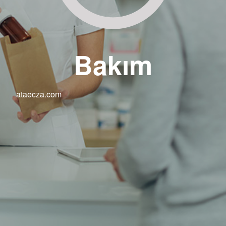
Bakım
ataecza.com