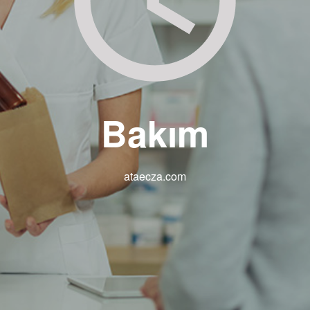
Bakım
ataecza.com