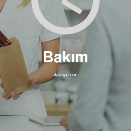
Bakım
ataecza.com