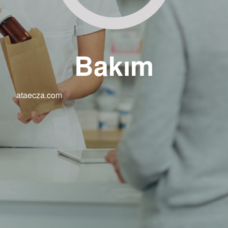
Bakım
ataecza.com